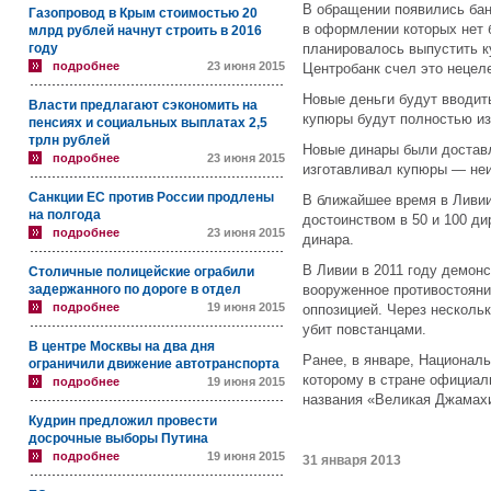
В обращении появились банк
Газопровод в Крым стоимостью 20
в оформлении которых нет 
млрд рублей начнут строить в 2016
году
планировалось выпустить к
подробнее
23 июня 2015
Центробанк счел это нецел
Новые деньги будут вводит
Власти предлагают сэкономить на
купюры будут полностью из
пенсиях и социальных выплатах 2,5
трлн рублей
Новые динары были доставл
подробнее
23 июня 2015
изготавливал купюры — неи
Санкции ЕС против России продлены
В ближайшее время в Ливии
на полгода
достоинством в 50 и 100 ди
подробнее
23 июня 2015
динара.
В Ливии в 2011 году демон
Столичные полицейские ограбили
задержанного по дороге в отдел
вооруженное противостоян
подробнее
19 июня 2015
оппозицией. Через несколь
убит повстанцами.
В центре Москвы на два дня
Ранее, в январе, Националь
ограничили движение автотранспорта
которому в стране официал
подробнее
19 июня 2015
названия «Великая Джамах
Кудрин предложил провести
досрочные выборы Путина
подробнее
19 июня 2015
31 января 2013