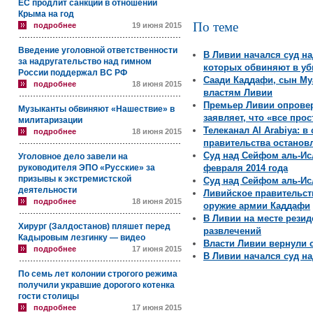
ЕС продлит санкции в отношении
Крыма на год
По теме
подробнее
19 июня 2015
Введение уголовной ответственности
В Ливии начался суд н
за надругательство над гимном
которых обвиняют в уб
России поддержал ВС РФ
Саади Каддафи, сын М
подробнее
18 июня 2015
властям Ливии
Премьер Ливии опровер
Музыканты обвиняют «Нашествие» в
заявляет, что «все про
милитаризации
Телеканал Al Arabiya: 
подробнее
18 июня 2015
правительства останов
Суд над Сейфом аль-Ис
Уголовное дело завели на
руководителя ЭПО «Русские» за
февраля 2014 года
призывы к экстремистской
Суд над Сейфом аль-Ис
деятельности
Ливийское правительст
подробнее
18 июня 2015
оружие армии Каддафи
В Ливии на месте рези
Хирург (Залдостанов) пляшет перед
развлечений
Кадыровым лезгинку — видео
Власти Ливии вернули 
подробнее
17 июня 2015
В Ливии начался суд н
По семь лет колонии строгого режима
получили укравшие дорогого котенка
гости столицы
подробнее
17 июня 2015