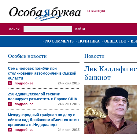
на главную
поиск:
NO COMMENTS
ПОЛИТИКА
ОБЩЕСТВО
ВЫ
Особые новости
Новости
Лик Каддафи ис
Семь человек погибли при
столкновении автомобилей в Омской
банкнот
области
подробнее
24 июня 2015
250 единиц тяжелой техники
планируют разместить в Европе США
подробнее
24 июня 2015
Международный трибунал по делу о
сбитом над Донбассом «Боинге» хотят
организовать Нидерланды
подробнее
24 июня 2015