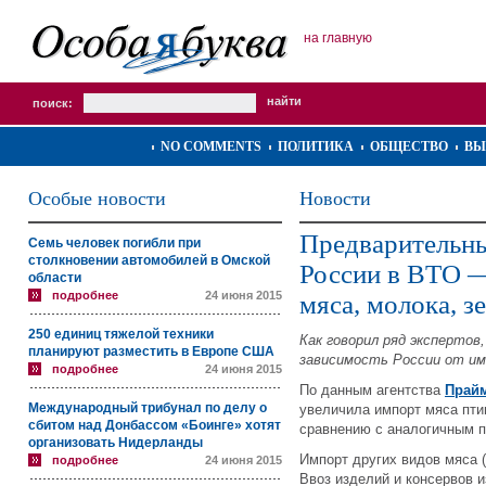
на главную
поиск:
NO COMMENTS
ПОЛИТИКА
ОБЩЕСТВО
ВЫ
Особые новости
Новости
Предварительны
Семь человек погибли при
столкновении автомобилей в Омской
России в ВТО —
области
подробнее
24 июня 2015
мяса, молока, з
250 единиц тяжелой техники
Как говорил ряд экспертов
планируют разместить в Европе США
зависимость России от им
подробнее
24 июня 2015
По данным агентства
Прай
Международный трибунал по делу о
увеличила импорт мяса пти
сбитом над Донбассом «Боинге» хотят
сравнению с аналогичным п
организовать Нидерланды
Импорт других видов мяса 
подробнее
24 июня 2015
Ввоз изделий и консервов 