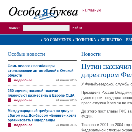
на главную
поиск:
NO COMMENTS
ПОЛИТИКА
ОБЩЕСТВО
ВЫ
Особые новости
Новости
Путин назначил
Семь человек погибли при
столкновении автомобилей в Омской
директором Фе
области
подробнее
24 июня 2015
У Фельдъегерской службы 
250 единиц тяжелой техники
Президент России Владими
планируют разместить в Европе США
директором Государственн
подробнее
24 июня 2015
пресс-служба Кремля во вт
Международный трибунал по делу о
До этого пост главы ГФС з
сбитом над Донбассом «Боинге» хотят
ФСИН.
организовать Нидерланды
Тихонов с 2001 по 2004 год
подробнее
24 июня 2015
Федеральной службы охран