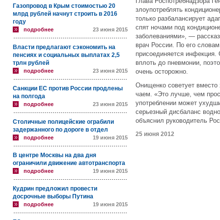
Глава Роспотребнадзора Ге
Газопровод в Крым стоимостью 20
злоупотреблять кондиционе
млрд рублей начнут строить в 2016
только разбалансирует ада
году
спят ночами под кондицион
подробнее
23 июня 2015
заболеваниями», — расска
врач России. По его слова
Власти предлагают сэкономить на
присоединяется инфекция.
пенсиях и социальных выплатах 2,5
вплоть до пневмонии, поэт
трлн рублей
подробнее
23 июня 2015
очень осторожно.
Онищенко советует вместо
Санкции ЕС против России продлены
чаем. «Это лучше, чем про
на полгода
употреблении может ухудши
подробнее
23 июня 2015
серьезный дисбаланс водно
объяснил руководитель Рос
Столичные полицейские ограбили
задержанного по дороге в отдел
25 июня 2012
подробнее
19 июня 2015
В центре Москвы на два дня
ограничили движение автотранспорта
подробнее
19 июня 2015
Кудрин предложил провести
досрочные выборы Путина
подробнее
19 июня 2015