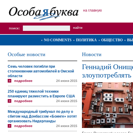
на главную
поиск:
NO COMMENTS
ПОЛИТИКА
ОБЩЕСТВО
ВЫ
Особые новости
Новости
Геннадий Онище
Семь человек погибли при
столкновении автомобилей в Омской
злоупотреблять
области
подробнее
24 июня 2015
250 единиц тяжелой техники
планируют разместить в Европе США
подробнее
24 июня 2015
Международный трибунал по делу о
сбитом над Донбассом «Боинге» хотят
организовать Нидерланды
подробнее
24 июня 2015