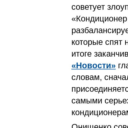
советует злоу
«Кондиционер 
разбалансируе
которые спят 
итоге заканчи
«Новости»
гл
словам, снача
присоединяет
самыми серьез
кондиционерам
Онищенко сове