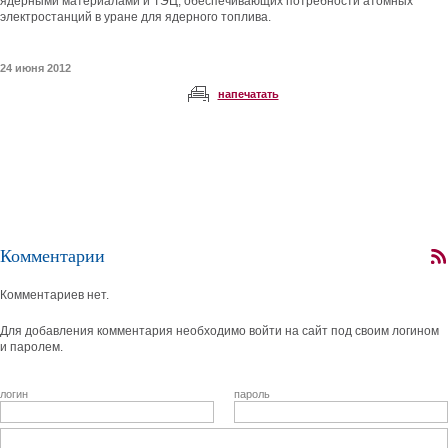
ядерными материалами и ТЭЦ, обеспечивающих потребности атомных
электростанций в уране для ядерного топлива.
24 июня 2012
напечатать
Комментарии
Комментариев нет.
Для добавления комментария необходимо войти на сайт под своим логином
и паролем.
логин
пароль