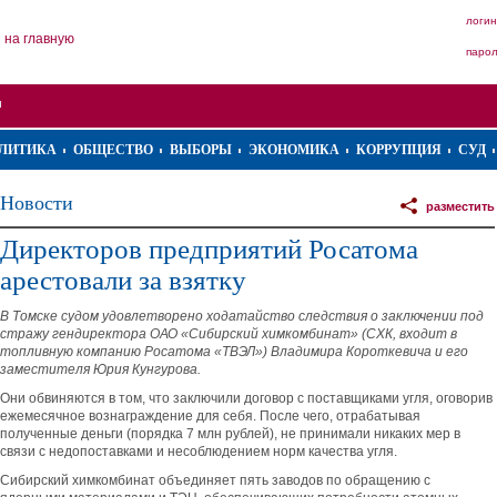
логин
на главную
паро
ЛИТИКА
ОБЩЕСТВО
ВЫБОРЫ
ЭКОНОМИКА
КОРРУПЦИЯ
СУД
Новости
разместить
Директоров предприятий Росатома
арестовали за взятку
В Томске судом удовлетворено ходатайство следствия о заключении под
стражу гендиректора ОАО «Сибирский химкомбинат» (СХК, входит в
топливную компанию Росатома «ТВЭЛ») Владимира Короткевича и его
заместителя Юрия Кунгурова.
Они обвиняются в том, что заключили договор с поставщиками угля, оговорив
ежемесячное вознаграждение для себя. После чего, отрабатывая
полученные деньги (порядка 7 млн рублей), не принимали никаких мер в
связи с недопоставками и несоблюдением норм качества угля.
Сибирский химкомбинат объединяет пять заводов по обращению с