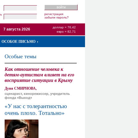
регистрация
ль
забыли пароль?
доллар = 76,42
7 августа 2026
евро = 82,71
ОСОБОЕ ПИСЬМО
Особые темы
Как отношение человека к
детям-аутистам влияет на его
восприятие ситуации в Крыму
Дуня СМИРНОВА,
сценарист, кинорежиссер, учредитель
фонда «Выход»
«У нас с толерантностью
очень плохо. Тотально»