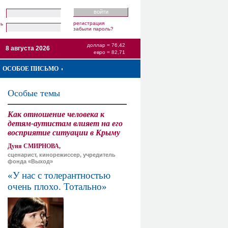
регистрация
ль
забыли пароль?
доллар = 76,42
8 августа 2026
евро = 82,71
ОСОБОЕ ПИСЬМО
Особые темы
Как отношение человека к
детям-аутистам влияет на его
восприятие ситуации в Крыму
Дуня СМИРНОВА,
сценарист, кинорежиссер, учредитель
фонда «Выход»
«У нас с толерантностью
очень плохо. Тотально»