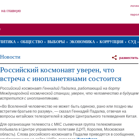
логин
на главную
паро
ЛИТИКА
ОБЩЕСТВО
ВЫБОРЫ
ЭКОНОМИКА
КОРРУПЦИЯ
СУД
Новости
разместить
Российский космонавт уверен, что
встреча с инопланетянами состоится
Российский космонавт Геннадий Падалка, работающий на борту
Международной космической станции, уверен, что человечество в будущем
встретится с инопланетянами.
«Во Вселенной человечество не может быть одиноко, рано или поздно мы
встретим братьев по разуму», — сказал Геннадий Падалка, отвечая на
вопросы китайских телезрителей в эфире Центрального телевидения Китая.
Для организации телемоста с МКС съемочная группа телекомпании
побывала в Центре управления полетами (ЦУП, Королев, Московская
область). Слова российского космонавта Падалки приводятся в сообщении,