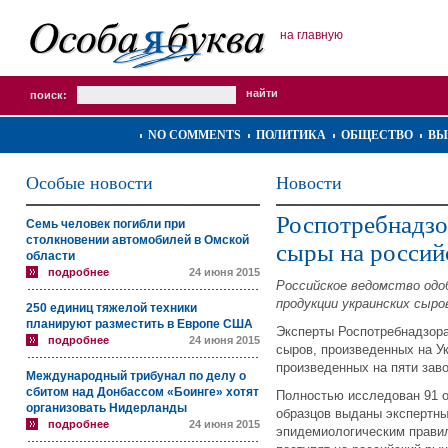
на главную
поиск:
NO COMMENTS
ПОЛИТИКА
ОБЩЕСТВО
ВЫ
Особые новости
Новости
Роспотребнадзо
Семь человек погибли при
столкновении автомобилей в Омской
сыры на россий
области
подробнее
24 июня 2015
Российское ведомство одо
продукции украинских сыро
250 единиц тяжелой техники
планируют разместить в Европе США
Эксперты Роспотребнадзора
подробнее
24 июня 2015
сыров, произведенных на У
произведенных на пяти зав
Международный трибунал по делу о
сбитом над Донбассом «Боинге» хотят
Полностью исследован 91 о
организовать Нидерланды
образцов выданы экспертны
подробнее
24 июня 2015
эпидемиологическим правил