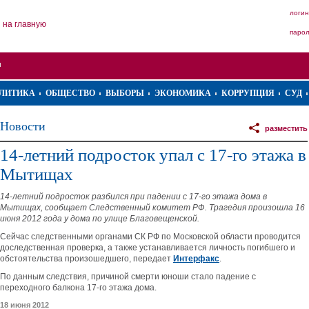
логин
на главную
паро
ЛИТИКА
ОБЩЕСТВО
ВЫБОРЫ
ЭКОНОМИКА
КОРРУПЦИЯ
СУД
Новости
разместить
14-летний подросток упал с 17-го этажа в
Мытищах
14-летний подросток разбился при падении с 17-го этажа дома в
Мытищах, сообщает Следственный комитет РФ. Трагедия произошла 16
июня 2012 года у дома по улице Благовещенской.
Сейчас следственными органами СК РФ по Московской области проводится
доследственная проверка, а также устанавливается личность погибшего и
обстоятельства произошедшего, передает
Интерфакс
.
По данным следствия, причиной смерти юноши стало падение с
переходного балкона 17-го этажа дома.
18 июня 2012