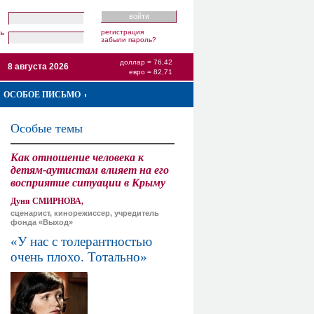
регистрация
ль
забыли пароль?
доллар = 76,42
8 августа 2026
евро = 82,71
ОСОБОЕ ПИСЬМО
Особые темы
Как отношение человека к
детям-аутистам влияет на его
восприятие ситуации в Крыму
Дуня СМИРНОВА,
сценарист, кинорежиссер, учредитель
фонда «Выход»
«У нас с толерантностью
очень плохо. Тотально»