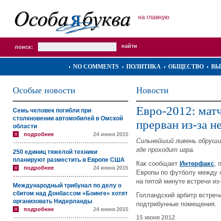
на главную
поиск:
NO COMMENTS
ПОЛИТИКА
ОБЩЕСТВО
ВЫ
Особые новости
Новости
Евро-2012: мат
Семь человек погибли при
столкновении автомобилей в Омской
прерван из-за н
области
подробнее
24 июня 2015
Сильнейший ливень обрушил
где проходит игра.
250 единиц тяжелой техники
планируют разместить в Европе США
Как сообщает
Интерфакс
, 
подробнее
24 июня 2015
Европы по футболу между 
на пятой минуте встречи из-
Международный трибунал по делу о
сбитом над Донбассом «Боинге» хотят
Голландский арбитр встреч
организовать Нидерланды
подтрибунные помещения.
подробнее
24 июня 2015
15 июня 2012