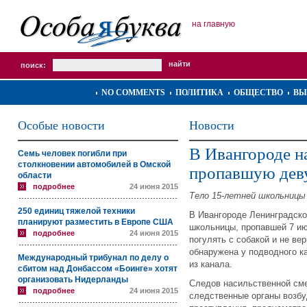
на главную
поиск:
NO COMMENTS
ПОЛИТИКА
ОБЩЕСТВО
ВЫ
Особые новости
Новости
В Ивангороде н
Семь человек погибли при
столкновении автомобилей в Омской
пропавшую дев
области
подробнее
24 июня 2015
Тело 15-летней школьницы 
250 единиц тяжелой техники
В Ивангороде Ленинградско
планируют разместить в Европе США
школьницы, пропавшей 7 ию
подробнее
24 июня 2015
погулять с собакой и не ве
обнаружена у подводного к
Международный трибунал по делу о
из канала.
сбитом над Донбассом «Боинге» хотят
организовать Нидерланды
Следов насильственной сме
подробнее
24 июня 2015
следственные органы возбу