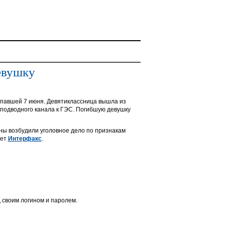
евушку
опавшей 7 июня. Девятиклассница вышла из
 подводного канала к ГЭС. Погибшую девушку
ны возбудили уголовное дело по признакам
ает
Интерфакс
.
 своим логином и паролем.