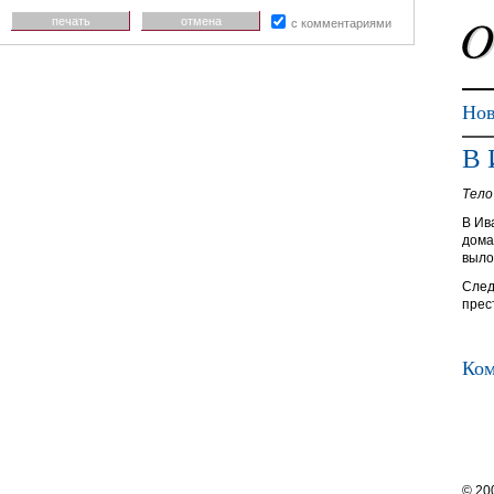
печать
отмена
с комментариями
Нов
В 
Тело
В Ив
дома
выло
След
прес
Ком
© 20