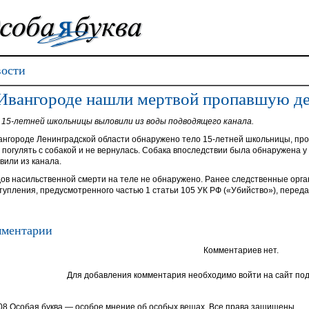
ости
Ивангороде нашли мертвой пропавшую д
 15-летней школьницы выловили из воды подводящего канала.
ангороде Ленинградской области обнаружено тело 15-летней школьницы, пр
 погулять с собакой и не вернулась. Собака впоследствии была обнаружена у
вили из канала.
ов насильственной смерти на теле не обнаружено. Ранее следственные орга
тупления, предусмотренного частью 1 статьи 105 УК РФ («Убийство»), перед
ментарии
Комментариев нет.
Для добавления комментария необходимо войти на сайт под
08 Особая буква — особое мнение об особых вещах. Все права защищены.