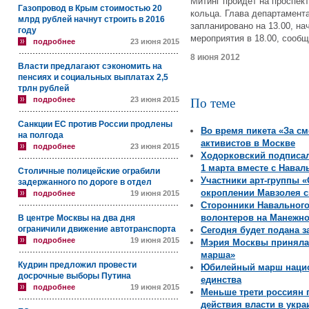
Митинг пройдет на проспек
Газопровод в Крым стоимостью 20
кольца. Глава департамент
млрд рублей начнут строить в 2016
запланировано на 13.00, нач
году
мероприятия в 18.00, сооб
подробнее
23 июня 2015
8 июня 2012
Власти предлагают сэкономить на
пенсиях и социальных выплатах 2,5
трлн рублей
подробнее
23 июня 2015
По теме
Санкции ЕС против России продлены
Во время пикета «За с
на полгода
активистов в Москве
подробнее
23 июня 2015
Ходорковский подписа
1 марта вместе с Нава
Столичные полицейские ограбили
Участники арт-группы 
задержанного по дороге в отдел
окроплении Мавзолея с
подробнее
19 июня 2015
Сторонники Навального
волонтеров на Манежн
В центре Москвы на два дня
ограничили движение автотранспорта
Сегодня будет подана з
подробнее
19 июня 2015
Мэрия Москвы приняла 
марша»
Кудрин предложил провести
Юбилейный марш нацио
досрочные выборы Путина
единства
подробнее
19 июня 2015
Меньше трети россиян 
действия власти в укр