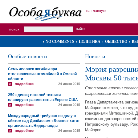
на главную
поиск:
NO COMMENTS
ПОЛИТИКА
ОБЩЕСТВО
ВЫ
Особые новости
Новости
Мэрия разрешил
Семь человек погибли при
столкновении автомобилей в Омской
Москвы 50 тыс
области
подробнее
24 июня 2015
Столичные власти согласо
разрешенным количеством 
250 единиц тяжелой техники
планируют разместить в Европе США
Глава Департамента регион
подробнее
24 июня 2015
Майоров отметил, что «удо
гражданами Митюшкиной, Д
Международный трибунал по делу о
взаимных договоренностей 
сбитом над Донбассом «Боинге» хотят
Петровскому бульвару, Рож
организовать Нидерланды
Майоров.
подробнее
24 июня 2015