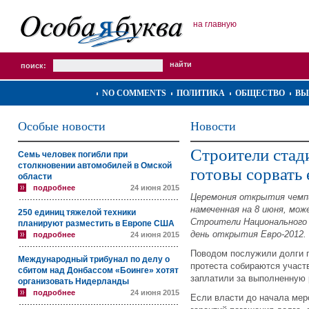
на главную
поиск:
NO COMMENTS
ПОЛИТИКА
ОБЩЕСТВО
ВЫ
Особые новости
Новости
Строители стад
Семь человек погибли при
столкновении автомобилей в Омской
готовы сорвать 
области
подробнее
24 июня 2015
Церемония открытия чемп
намеченная на 8 июня, мож
250 единиц тяжелой техники
Строители Национального 
планируют разместить в Европе США
день открытия Евро-2012.
подробнее
24 июня 2015
Поводом послужили долги 
Международный трибунал по делу о
протеста собираются участ
сбитом над Донбассом «Боинге» хотят
заплатили за выполненную 
организовать Нидерланды
подробнее
24 июня 2015
Если власти до начала мер