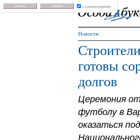
печать
отмена
с комментариями
Новости
Строители
готовы сор
долгов
Церемония от
футболу в Ва
оказаться по
Национальног