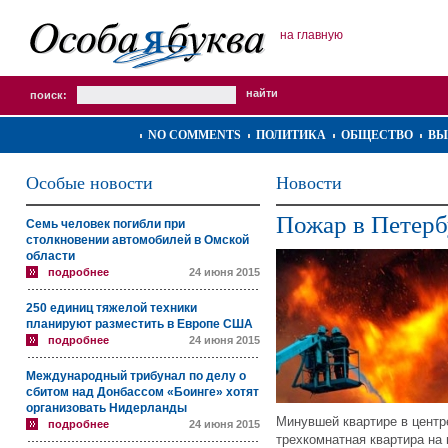
на главную
поиск:
NO COMMENTS
ПОЛИТИКА
ОБЩЕСТВО
ВЫ
Особые новости
Новости
Пожар в Петерб
Семь человек погибли при
столкновении автомобилей в Омской
области
подробнее
24 июня 2015
250 единиц тяжелой техники
планируют разместить в Европе США
подробнее
24 июня 2015
Международный трибунал по делу о
сбитом над Донбассом «Боинге» хотят
организовать Нидерланды
Минувшей квартире в центр
подробнее
24 июня 2015
трехкомнатная квартира на