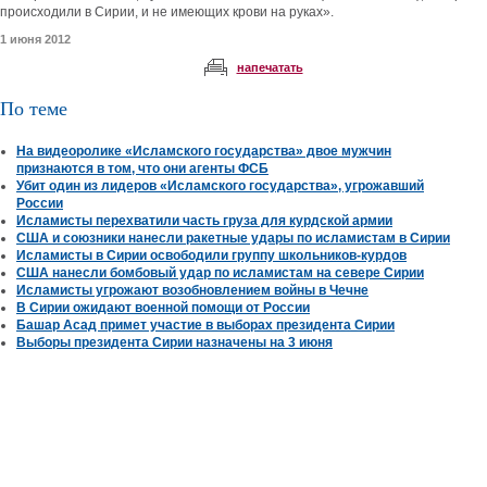
происходили в Сирии, и не имеющих крови на руках».
1 июня 2012
напечатать
По теме
На видеоролике «Исламского государства» двое мужчин
признаются в том, что они агенты ФСБ
Убит один из лидеров «Исламского государства», угрожавший
России
Исламисты перехватили часть груза для курдской армии
США и союзники нанесли ракетные удары по исламистам в Сирии
Исламисты в Сирии освободили группу школьников-курдов
США нанесли бомбовый удар по исламистам на севере Сирии
Исламисты угрожают возобновлением войны в Чечне
В Сирии ожидают военной помощи от России
Башар Асад примет участие в выборах президента Сирии
Выборы президента Сирии назначены на 3 июня