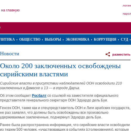
логин
на главную
паро
ЛИТИКА
ОБЩЕСТВО
ВЫБОРЫ
ЭКОНОМИКА
КОРРУПЦИЯ
СУД
Новости
разместить
Около 200 заключенных освобождены
сирийскими властями
Сирийские власти в присутствии наблюдателей ООН освободили 210
заключенных в Дамаске и 13 — в городе Даръа.
Об этом сообщает
Росбалт
со ссылкой на заместителя официального
представителя генерального секретаря ООН Эдуардо дель Буи.
Генсек ООН, также как и спецпредставитель ООН и Лиги арабских государств,
не раз заявлял, что должны быть освобождены все произвольно
удерживаемые заключенные, подчеркнул Эдуардо дель Буи.
Ранее была распространена информация, что сирийские власти освободили
из тюрем 500 человек, «участвовавших в событиях (столкновениях), которые