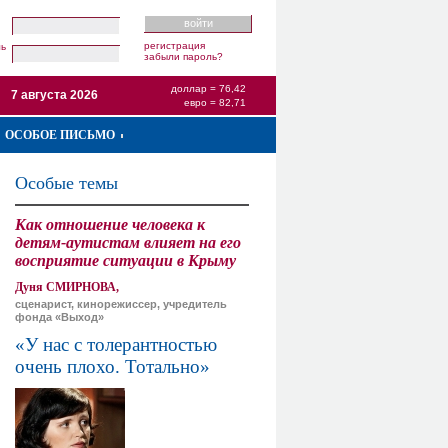
регистрация
ль
забыли пароль?
доллар = 76,42
7 августа 2026
евро = 82,71
ОСОБОЕ ПИСЬМО
Особые темы
Как отношение человека к
детям-аутистам влияет на его
восприятие ситуации в Крыму
Дуня СМИРНОВА,
сценарист, кинорежиссер, учредитель
фонда «Выход»
«У нас с толерантностью
очень плохо. Тотально»