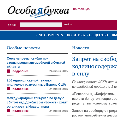
на главную
поиск:
NO COMMENTS
ПОЛИТИКА
ОБЩЕСТВО
ВЫ
Особые новости
Новости
Запрет на своб
Семь человек погибли при
столкновении автомобилей в Омской
кодеиносодержа
области
подробнее
24 июня 2015
в силу
250 единиц тяжелой техники
По инициативе ФСКН все 
планируют разместить в Европе США
из свободной продажи с 1 и
подробнее
24 июня 2015
«Пенталгин», «Каффетин», 
Международный трибунал по делу о
все эти болеутоляющие сре
сбитом над Донбассом «Боинге» хотят
рецепту, выписанному врач
организовать Нидерланды
Запрет на свободную прода
подробнее
24 июня 2015
ростом употребления дезом