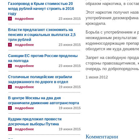
образом наркотика, в соста
Газопровод в Крым стоимостью 20
млрд рублей начнут строить в 2016
Этот наркотик получил наз
году
употребления дезоморфина 
подробнее
23 июня 2015
крокодила.
Власти предлагают сэкономить на
Борьба с употреблением и 
пенсиях и социальных выплатах 2,5
неожиданным результатам: 
трлн рублей
кодеиносодержащие препара
подробнее
23 июня 2015
обходится им куда дешевле
Санкции ЕС против России продлены
Запрет на свободную прода
на полгода
стороны правозащитников, к
подробнее
23 июня 2015
очередь по добропорядочн
Столичные полицейские ограбили
1 июня 2012
задержанного по дороге в отдел
подробнее
19 июня 2015
В центре Москвы на два дня
ограничили движение автотранспорта
подробнее
19 июня 2015
Кудрин предложил провести
досрочные выборы Путина
подробнее
19 июня 2015
Комментарии