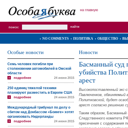
на главную
поиск:
NO COMMENTS
ПОЛИТИКА
ОБЩЕСТВО
ВЫ
Особые новости
Новости
Басманный суд 
Семь человек погибли при
столкновении автомобилей в Омской
убийства Полит
области
подробнее
24 июня 2015
арест
250 единиц тяжелой техники
Высокопоставленный экс-
планируют разместить в Европе США
Павлюченков, обвиняемый 
подробнее
24 июня 2015
Политковской, будет осво
арест согласно решению с
Международный трибунал по делу о
сбитом над Донбассом «Боинге» хотят
Таким образом, Басманный 
организовать Нидерланды
Следственного комитета Р
подробнее
24 июня 2015
пресечения с содержания п