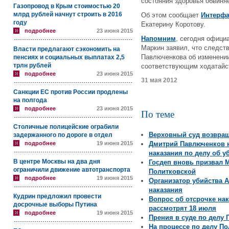
состояния здоровья обвиня
Газопровод в Крым стоимостью 20
млрд рублей начнут строить в 2016
Об этом сообщает
Интерфа
году
Екатерину Коротову.
подробнее
23 июня 2015
Напомним
, сегодня офиц
Маркин заявил, что следст
Власти предлагают сэкономить на
Павлюченкова об изменении
пенсиях и социальных выплатах 2,5
трлн рублей
соответствующим ходатайс
подробнее
23 июня 2015
31 мая 2012
Санкции ЕС против России продлены
на полгода
подробнее
23 июня 2015
По теме
Столичные полицейские ограбили
Верховный суд возвращ
задержанного по дороге в отдел
подробнее
19 июня 2015
Дмитрий Павлюченков н
наказания по делу об у
В центре Москвы на два дня
Госдеп вновь призвал 
ограничили движение автотранспорта
Политковской
подробнее
19 июня 2015
Организатор убийства 
наказания
Кудрин предложил провести
Вопрос об отсрочке на
досрочные выборы Путина
рассмотрят 18 июля
подробнее
19 июня 2015
Прения в суде по делу
На процессе по делу П