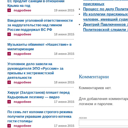
ЕС продлит санкции в отношении
присяжных
Крыма на год
Процесс по делу Полит
подробнее
19 июня 2015
Из коллегии присяжных
человек, имевший суди
Введение уголовной ответственности
Дмитрий Павлюченков з
за надругательство над гимном
Политковской следили
России поддержал ВС РФ
подробнее
18 июня 2015
Музыканты обвиняют «Нашествие» в
милитаризации
подробнее
18 июня 2015
Уголовное дело завели на
руководителя ЭПО «Русские» за
призывы к экстремистской
Комментарии
деятельности
подробнее
18 июня 2015
Комментариев нет.
Хирург (Залдостанов) пляшет перед
Кадыровым лезгинку — видео
Для добавления комментари
подробнее
17 июня 2015
логином и паролем.
По семь лет колонии строгого режима
получили укравшие дорогого котенка
логин
гости столицы
подробнее
17 июня 2015