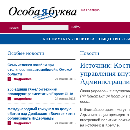
на главную
поиск:
NO COMMENTS
ПОЛИТИКА
ОБЩЕСТВО
ВЫ
Особые новости
Новости
Источник: Кост
Семь человек погибли при
столкновении автомобилей в Омской
управления вну
области
подробнее
24 июня 2015
Администрации
250 единиц тяжелой техники
Глава управления внутрен
планируют разместить в Европе США
РФ Константин Костин в 
подробнее
24 июня 2015
пост.
Международный трибунал по делу о
В ближайшее время могут п
сбитом над Донбассом «Боинге» хотят
Администрации президента.
организовать Нидерланды
внутренней политики покин
подробнее
24 июня 2015
на источник в Кремле.