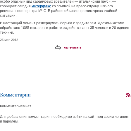
особо опасный вид саранчовых вредителей — итальянский прус», —
сообщает сегодня
Интерфакс
со ссылкой на пресс-службу Южного
регионального центра МЧС. В районе объявлен режим чрезвычайной
ситуации.
В настоящий момент развернулась борьба с вредителем. Ядохимикатами
обработано 1085 гектаров, в работах задействованы 35 человек и 20 единиц
техники.
25 мая 2012
напечатать
Комментарии
Комментариев нет.
Для добавления комментария необходимо войти на сайт под своим логином
и паролем.