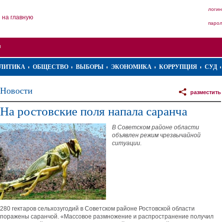
логин
на главную
паро
ЛИТИКА
ОБЩЕСТВО
ВЫБОРЫ
ЭКОНОМИКА
КОРРУПЦИЯ
СУД
Новости
разместить
На ростовские поля напала саранча
В Советском районе области
объявлен режим чрезвычайной
ситуации.
280 гектаров сельхозугодий в Советском районе Ростовской области
поражены саранчой. «Массовое размножение и распространение получил