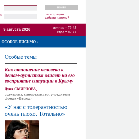
регистрация
ль
забыли пароль?
доллар = 76,42
9 августа 2026
евро = 82,71
ОСОБОЕ ПИСЬМО
Особые темы
Как отношение человека к
детям-аутистам влияет на его
восприятие ситуации в Крыму
Дуня СМИРНОВА,
сценарист, кинорежиссер, учредитель
фонда «Выход»
«У нас с толерантностью
очень плохо. Тотально»