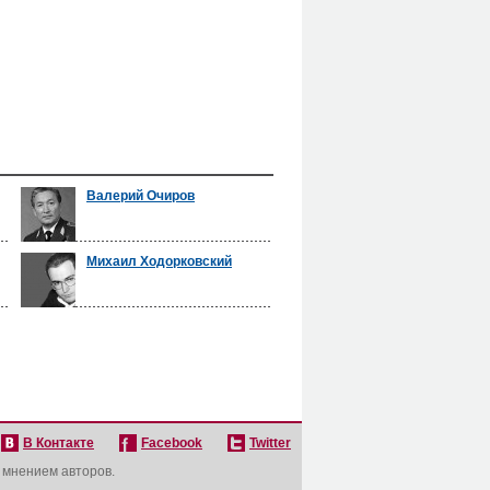
Валерий Очиров
Михаил Ходорковский
В Контакте
Facebook
Twitter
с мнением авторов.