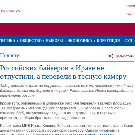
логин
на главную
паро
ЛИТИКА
ОБЩЕСТВО
ВЫБОРЫ
ЭКОНОМИКА
КОРРУПЦИЯ
СУД
Новости
разместить
Российских байкеров в Ираке не
отпустили, а перевели в тесную камеру
Задержанных в Ираке за нарушение визового режима четверых российских
байкеров до сих пор держат в тюрьме. Ранее власти Ирака распорядились
отпустить россиян.
Кроме того, обвиняемых в шпионаже россиян перевели в камеру площадью
100 квадратных метров, где уже содержатся 122 человека. Посол России,
согласно SMS, полученному от одного из задержанных, в тюрьму не
приезжал, сообщил брат одного из задержанных.
Ранее глава МИД Ирака Хошияр Зебари заверил, что властями страны были
даны указания освободить российских байкеров. Однако чиновник не