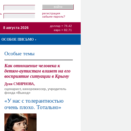
регистрация
ль
забыли пароль?
доллар = 76,42
8 августа 2026
евро = 82,71
ОСОБОЕ ПИСЬМО
Особые темы
Как отношение человека к
детям-аутистам влияет на его
восприятие ситуации в Крыму
Дуня СМИРНОВА,
сценарист, кинорежиссер, учредитель
фонда «Выход»
«У нас с толерантностью
очень плохо. Тотально»