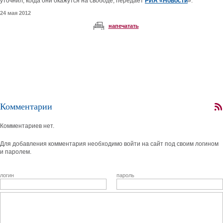
уточнил, когда они окажутся на свободе, передает
РИА «Новости
».
24 мая 2012
напечатать
Комментарии
Комментариев нет.
Для добавления комментария необходимо войти на сайт под своим логином
и паролем.
логин
пароль