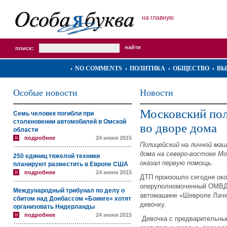
на главную
поиск:
NO COMMENTS
ПОЛИТИКА
ОБЩЕСТВО
ВЫ
Особые новости
Новости
Московский пол
Семь человек погибли при
столкновении автомобилей в Омской
во дворе дома
области
подробнее
24 июня 2015
Полицейский на личной ма
дома на северо-востоке Мо
250 единиц тяжелой техники
оказал первую помощь.
планируют разместить в Европе США
подробнее
24 июня 2015
ДТП произошло сегодня око
оперуполномоченный ОМВД 
Международный трибунал по делу о
автомашине «Шевроле Лачет
сбитом над Донбассом «Боинге» хотят
девочку.
организовать Нидерланды
подробнее
24 июня 2015
Девочка с предварительны