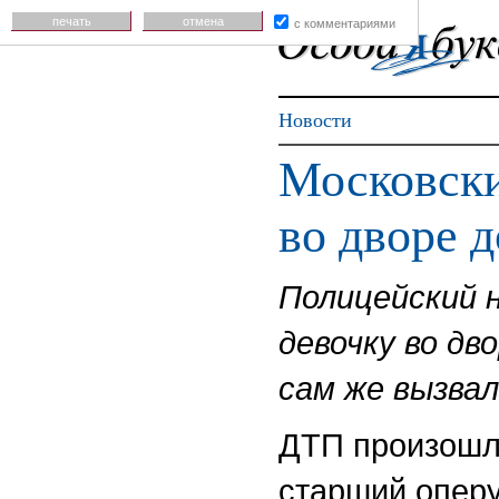
печать
отмена
с комментариями
Новости
Московски
во дворе 
Полицейский 
девочку во дв
сам же вызвал
ДТП произошло
старший опер