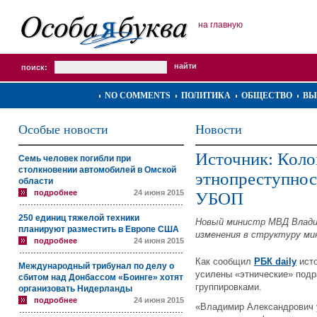
на главную
поиск:
NO COMMENTS
ПОЛИТИКА
ОБЩЕСТВО
ВЫ
Особые новости
Новости
Источник: Коло
Семь человек погибли при
столкновении автомобилей в Омской
этнопреступнос
области
подробнее
24 июня 2015
УБОП
250 единиц тяжелой техники
Новый министр МВД Влади
планируют разместить в Европе США
изменения в структуру м
подробнее
24 июня 2015
Как сообщил
РБК daily
исто
Международный трибунал по делу о
усилены «этнические» подр
сбитом над Донбассом «Боинге» хотят
группировками.
организовать Нидерланды
подробнее
24 июня 2015
«Владимир Александрович 