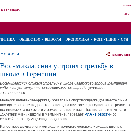
логин
на главную
паро
ЛИТИКА
ОБЩЕСТВО
ВЫБОРЫ
ЭКОНОМИКА
КОРРУПЦИЯ
СУД
Новости
разместить
Восьмиклассник устроил стрельбу в
школе в Германии
Восьмиклассник открыл стрельбу в школе баварского города Мемминген,
сейчас он уже вступил в перестрелку с полицией и угрожает
застрелиться.
Молодой человек забаррикадировался на спортплощадке, где вместе с ним
находятся еще 15 подростков. У него два пистолета, из одного он стреляет в
полицейских, а из другого угрожает застрелиться. Предполагается, что это
15-летний ученик школы в Меммингене, передает
РИА «Новости
» со
ссылкой на газету Augsburger Allgemeine.
Ранее трое других учеников видели молодого человека у входа в школу с