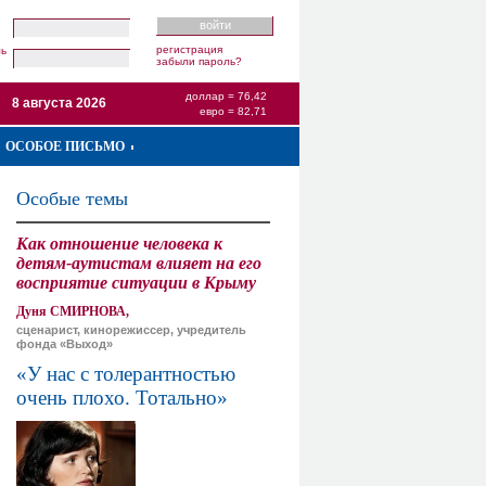
регистрация
ль
забыли пароль?
доллар = 76,42
8 августа 2026
евро = 82,71
ОСОБОЕ ПИСЬМО
Особые темы
Как отношение человека к
детям-аутистам влияет на его
восприятие ситуации в Крыму
Дуня СМИРНОВА,
сценарист, кинорежиссер, учредитель
фонда «Выход»
«У нас с толерантностью
очень плохо. Тотально»