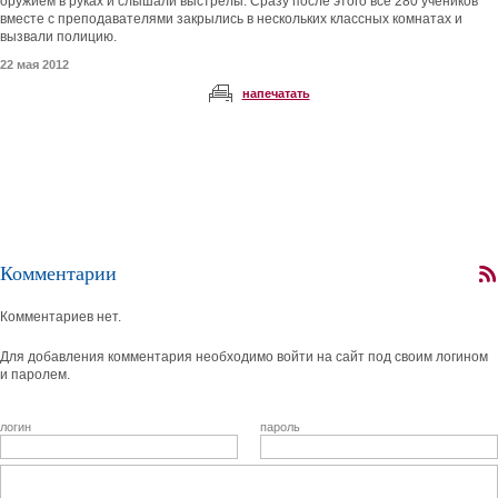
оружием в руках и слышали выстрелы. Сразу после этого все 280 учеников
вместе с преподавателями закрылись в нескольких классных комнатах и
вызвали полицию.
22 мая 2012
напечатать
Комментарии
Комментариев нет.
Для добавления комментария необходимо войти на сайт под своим логином
и паролем.
логин
пароль