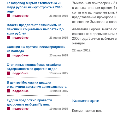
Зычков был приговорен к 3
Газопровод в Крым стоимостью 20
млрд рублей начнут строить в 2016
с испытательным сроком 4 
году
сочтя его излишне мягким.
подробнее
23 июня 2015
представление прокурора и
отношении Зычкова на ново
Власти предлагают сэкономить на
49-летний Сергей Зычков о
пенсиях и социальных выплатах 2,5
трлн рублей
связанных с превышением 
подробнее
23 июня 2015
2009 года Зычков избивал 
женщин.
Санкции ЕС против России продлены
22 мая 2012
на полгода
подробнее
23 июня 2015
Столичные полицейские ограбили
задержанного по дороге в отдел
подробнее
19 июня 2015
В центре Москвы на два дня
ограничили движение автотранспорта
подробнее
19 июня 2015
Комментарии
Кудрин предложил провести
досрочные выборы Путина
подробнее
19 июня 2015
Комментариев нет.