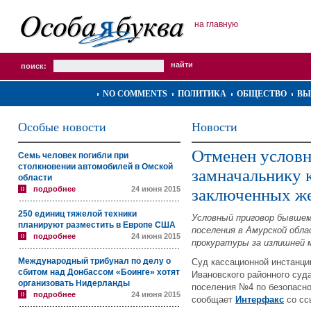
на главную
поиск:
NO COMMENTS
ПОЛИТИКА
ОБЩЕСТВО
ВЫ
Особые новости
Новости
Отменен услов
Семь человек погибли при
столкновении автомобилей в Омской
замначальнику 
области
подробнее
24 июня 2015
заключенных ж
250 единиц тяжелой техники
Условный приговор бывшем
планируют разместить в Европе США
поселения в Амурской обл
подробнее
24 июня 2015
прокуратуры за излишней м
Международный трибунал по делу о
Суд кассационной инстанци
сбитом над Донбассом «Боинге» хотят
Ивановского районного суд
организовать Нидерланды
поселения №4 по безопасно
подробнее
24 июня 2015
сообщает
Интерфакс
со сс