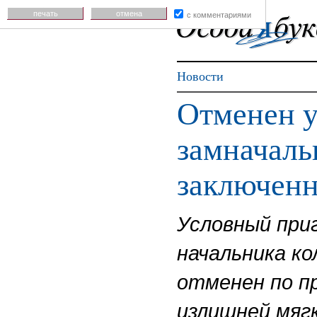
печать
отмена
с комментариями
Новости
Отменен у
замначаль
заключен
Условный при
начальника ко
отменен по п
излишней мягк