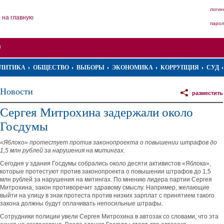
логин
на главную
паро
ЛИТИКА
ОБЩЕСТВО
ВЫБОРЫ
ЭКОНОМИКА
КОРРУПЦИЯ
СУД
Новости
разместить
Сергея Митрохина задержали около
Госдумы
«Яблоко» протестует против законопроекта о повышении штрафов до
1,5 млн рублей за нарушения на митингах.
Сегодня у здания Госдумы собрались около десяти активистов «Яблока»,
которые протестуют против законопроекта о повышении штрафов до 1,5
млн рублей за нарушения на митингах. По мнению лидера партии Сергея
Митрохина, закон противоречит здравому смыслу. Например, желающие
выйти на улицу в знак протеста против низких зарплат с принятием такого
закона должны будут оплачивать непосильные штрафы.
Сотрудники полиции увели Сергея Митрохина в автозак со словами, что эта