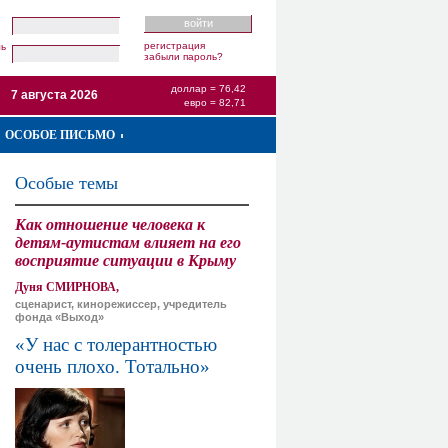
регистрация
ль
забыли пароль?
доллар = 76,42
7 августа 2026
евро = 82,71
ОСОБОЕ ПИСЬМО
Особые темы
Как отношение человека к
детям-аутистам влияет на его
восприятие ситуации в Крыму
Дуня СМИРНОВА,
сценарист, кинорежиссер, учредитель
фонда «Выход»
«У нас с толерантностью
очень плохо. Тотально»