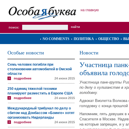
на главную
поиск:
NO COMMENTS
ПОЛИТИКА
ОБЩЕСТВО
ВЫ
Особые новости
Новости
Участница панк
Семь человек погибли при
столкновении автомобилей в Омской
объявила голод
области
подробнее
24 июня 2015
Участница панк-группы Pus
по делу о хулиганстве в х
250 единиц тяжелой техники
голодовку.
планируют разместить в Европе США
подробнее
24 июня 2015
Адвокат Виолетта Волкова 
голодовку с конца прошлой
Международный трибунал по делу о
сбитом над Донбассом «Боинге» хотят
Напомним, пять девушек в 
организовать Нидерланды
Спасителя в Москве. Надев
подробнее
24 июня 2015
на которые запрещен, и у 