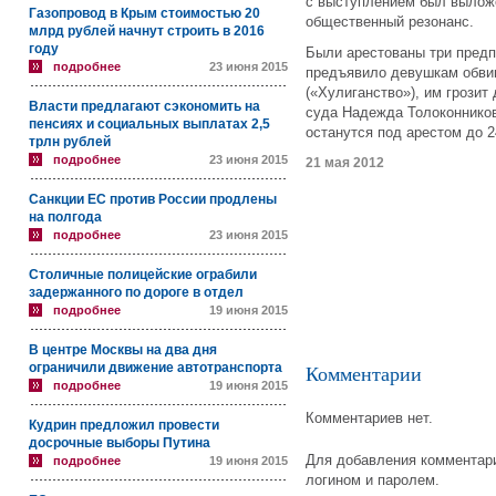
с выступлением был вылож
Газопровод в Крым стоимостью 20
общественный резонанс.
млрд рублей начнут строить в 2016
году
Были арестованы три предп
подробнее
23 июня 2015
предъявило девушкам обвин
(«Хулиганство»), им грози
Власти предлагают сэкономить на
суда Надежда Толоконнико
пенсиях и социальных выплатах 2,5
останутся под арестом до 2
трлн рублей
подробнее
23 июня 2015
21 мая 2012
Санкции ЕС против России продлены
на полгода
подробнее
23 июня 2015
Столичные полицейские ограбили
задержанного по дороге в отдел
подробнее
19 июня 2015
В центре Москвы на два дня
ограничили движение автотранспорта
Комментарии
подробнее
19 июня 2015
Комментариев нет.
Кудрин предложил провести
досрочные выборы Путина
Для добавления комментари
подробнее
19 июня 2015
логином и паролем.