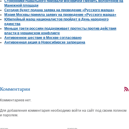
Сторонники Навального призвали москвичей сменить волонтеров на
Манежной площади
Сегодня будет подана заявка на проведение «Русского марша»
Мэрия Москвы приняла заявку на проведение «Русского марша»
Юбилейный марш националистов пройдет в День народного
единства
Меньше трети россиян поддерживает протесты против действия
власти в украинском конфликте
Антивоенное шествие в Москве согласовано
Антивоенная акция в Новосибирске запрещена
Комментарии
Комментариев нет.
Для добавления комментария необходимо войти на сайт под своим логином
и паролем.
логин
пароль