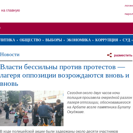
логин
на главную
паро
ЛИТИКА
ОБЩЕСТВО
ВЫБОРЫ
ЭКОНОМИКА
КОРРУПЦИЯ
СУД
Новости
разместить
Власти бессильны против протестов —
лагеря оппозиции возрождаются вновь и
вновь
Сегодня около двух часов ночи
полиция произвела очередной разгон
лагеря оппозиции, обосновавшегося
на Арбате возле памятника Булату
Окуджаве.
В ходе полицейской акции были задержаны около десяти участников