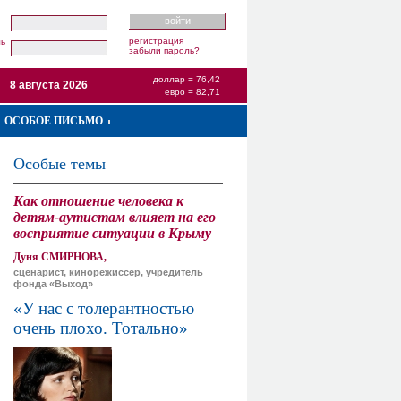
регистрация
ль
забыли пароль?
доллар = 76,42
8 августа 2026
евро = 82,71
ОСОБОЕ ПИСЬМО
Особые темы
Как отношение человека к
детям-аутистам влияет на его
восприятие ситуации в Крыму
Дуня СМИРНОВА,
сценарист, кинорежиссер, учредитель
фонда «Выход»
«У нас с толерантностью
очень плохо. Тотально»