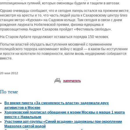
оппозиционных гуляний, которых омоновцы будили и тащили в автозак.
Однако очевидцы сообщают, что и сегодня лагерь остался на прежнем месте,
несмотря на аресты и то, что часть людей ушла к Сахаровскому центру близ
станции метро «Курская» на Садовом кольце. Там сегодня в связи с днем
рождения лауреата Нобелевской премии, физика-ядерщика и
правозащитника Андрея Сахарова пройдет «Фестиваль свободы».
На Старом Арбате продолжают оставаться порядка 150 человек.
Попытки властей обуздать выступления москвичей с применением
полицейского террора напоминают войну с водой — в каком бы исступлении
и ярости ни колотили по поверхности, капли вновь неудержимо собираются
вместе.
20 мая 2012
напечатать
По теме
Во время пикета «За сменяемость власти» задержали двух
активистов в Москве
Ходорковский подписал обращение к мэрии Москвы о марше 1 марта
вместе с Навальным
Участники арт-группы «Синий всадник» задержаны при окроплении
Мавзолея святой водой