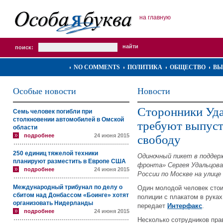
на главную
поиск:
NO COMMENTS
ПОЛИТИКА
ОБЩЕСТВО
ВЫ
Особые новости
Новости
Сторонники Уда
Семь человек погибли при
столкновении автомобилей в Омской
требуют выпуст
области
подробнее
24 июня 2015
свободу
250 единиц тяжелой техники
Одиночный пикет в поддер
планируют разместить в Европе США
фронта» Сергея Удальцова
подробнее
24 июня 2015
России по Москве на улице
Международный трибунал по делу о
Один молодой человек стои
сбитом над Донбассом «Боинге» хотят
полиции с плакатом в рука
организовать Нидерланды
передает
Интерфакс
.
подробнее
24 июня 2015
Несколько сотрудников пра