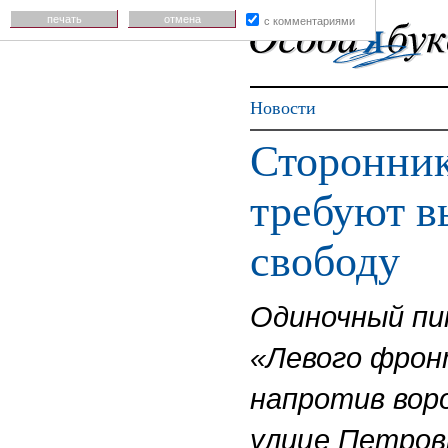
печать
отмена
с комментариями
Новости
Сторонник
требуют в
свободу
Одиночный пи
«Левого фрон
напротив вор
улице Петров