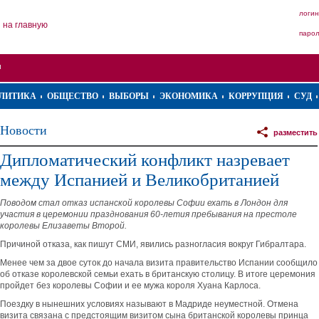
логин
на главную
паро
ЛИТИКА
ОБЩЕСТВО
ВЫБОРЫ
ЭКОНОМИКА
КОРРУПЦИЯ
СУД
Новости
разместить
Дипломатический конфликт назревает
между Испанией и Великобританией
Поводом стал отказ испанской королевы Софии ехать в Лондон для
участия в церемонии празднования 60-летия пребывания на престоле
королевы Елизаветы Второй.
Причиной отказа, как пишут СМИ, явились разногласия вокруг Гибралтара.
Менее чем за двое суток до начала визита правительство Испании сообщило
об отказе королевской семьи ехать в британскую столицу. В итоге церемония
пройдет без королевы Софии и ее мужа короля Хуана Карлоса.
Поездку в нынешних условиях называют в Мадриде неуместной. Отмена
визита связана с предстоящим визитом сына британской королевы принца