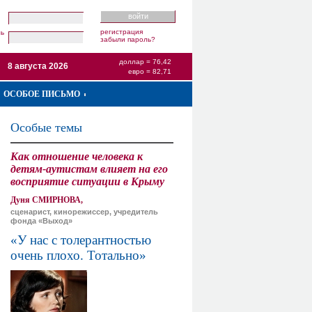
регистрация
ль
забыли пароль?
доллар = 76,42
8 августа 2026
евро = 82,71
ОСОБОЕ ПИСЬМО
Особые темы
Как отношение человека к
детям-аутистам влияет на его
восприятие ситуации в Крыму
Дуня СМИРНОВА,
сценарист, кинорежиссер, учредитель
фонда «Выход»
«У нас с толерантностью
очень плохо. Тотально»