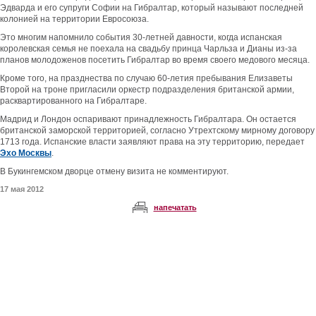
Эдварда и его супруги Софии на Гибралтар, который называют последней
колонией на территории Евросоюза.
Это многим напомнило события 30-летней давности, когда испанская
королевская семья не поехала на свадьбу принца Чарльза и Дианы из-за
планов молодоженов посетить Гибралтар во время своего медового месяца.
Кроме того, на празднества по случаю 60-летия пребывания Елизаветы
Второй на троне пригласили оркестр подразделения британской армии,
расквартированного на Гибралтаре.
Мадрид и Лондон оспаривают принадлежность Гибралтара. Он остается
британской заморской территорией, согласно Утрехтскому мирному договору
1713 года. Испанские власти заявляют права на эту территорию, передает
Эхо Москвы
.
В Букингемском дворце отмену визита не комментируют.
17 мая 2012
напечатать