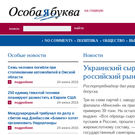
на главную
поиск:
NO COMMENTS
ПОЛИТИКА
ОБЩЕСТВО
ВЫ
Особые новости
Новости
Украинский сыр
Семь человек погибли при
столкновении автомобилей в Омской
российский ры
области
подробнее
24 июня 2015
Роспортребнадзор дал разр
допуска.
250 единиц тяжелой техники
планируют разместить в Европе США
Три из семи партий с заво
подробнее
24 июня 2015
филиала «Менский» на прил
примерно 39 тонн. На оста
Международный трибунал по делу о
выдано. «Все образцы сыро
сбитом над Донбассом «Боинге» хотят
пускаем в Россию, прошли 
организовать Нидерланды
жирокислотному составу, 
подробнее
24 июня 2015
государственный санитарн