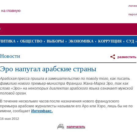
логин
на главную
паро
ЛИТИКА
ОБЩЕСТВО
ВЫБОРЫ
ЭКОНОМИКА
КОРРУПЦИЯ
СУД
Новости
разместить
Эро напугал арабские страны
Арабская пресса пришла в замешательство по поводу того, как писать
фамилию нового премьер-министра Франции Жана-Марка Эро, так как
слово «Эро» на некоторых диалектах арабского языка означает мужской
половой орган.
В течение нескольких часов после назначения нового французского
премьера арабские журналисты называли его Аро или Хэро, лишь бы не по
имени, сообщает
Интерфакс.
16 мая 2012
напечатать