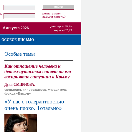
регистрация
ль
забыли пароль?
доллар = 76,42
6 августа 2026
евро = 82,71
ОСОБОЕ ПИСЬМО
Особые темы
Как отношение человека к
детям-аутистам влияет на его
восприятие ситуации в Крыму
Дуня СМИРНОВА,
сценарист, кинорежиссер, учредитель
фонда «Выход»
«У нас с толерантностью
очень плохо. Тотально»