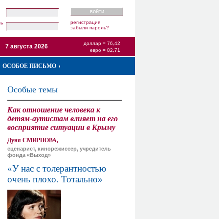
регистрация
ль
забыли пароль?
доллар = 76,42
7 августа 2026
евро = 82,71
ОСОБОЕ ПИСЬМО
Особые темы
Как отношение человека к
детям-аутистам влияет на его
восприятие ситуации в Крыму
Дуня СМИРНОВА,
сценарист, кинорежиссер, учредитель
фонда «Выход»
«У нас с толерантностью
очень плохо. Тотально»