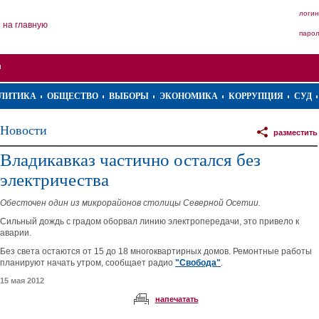
логин
на главную
паро
ЛИТИКА
ОБЩЕСТВО
ВЫБОРЫ
ЭКОНОМИКА
КОРРУПЦИЯ
СУД
Новости
разместить
Владикавказ частично остался без
электричества
Обесточен один из микрорайонов столицы Северной Осетии.
Сильный дождь с градом оборвал линию электропередачи, это привело к
аварии.
Без света остаются от 15 до 18 многоквартирных домов. Ремонтные работы
планируют начать утром, сообщает радио
"Свобода"
.
15 мая 2012
напечатать