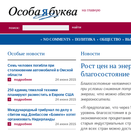
на главную
поиск:
NO COMMENTS
ПОЛИТИКА
ОБЩЕСТВО
ВЫ
Особые новости
Новости
Рост цен на эн
Семь человек погибли при
столкновении автомобилей в Омской
благосостояние 
области
подробнее
24 июня 2015
Благосостояние человечес
при условии снижения потр
250 единиц тяжелой техники
энергии, что можно обеспе
планируют разместить в Европе США
энергоносители.
подробнее
24 июня 2015
«Я предполагаю, что через 
Международный трибунал по делу о
уровень благосостояния в 
сбитом над Донбассом «Боинге» хотят
экономическое процветание
организовать Нидерланды
старых индустриальных стр
подробнее
24 июня 2015
для всех стран можно дост