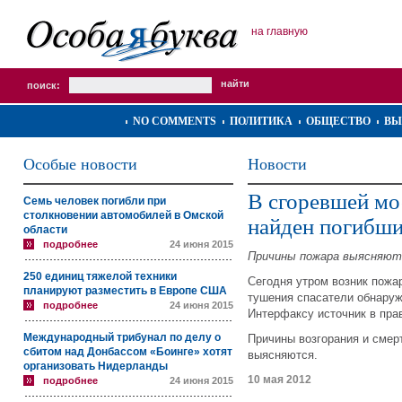
на главную
поиск:
NO COMMENTS
ПОЛИТИКА
ОБЩЕСТВО
ВЫ
Особые новости
Новости
В сгоревшей мо
Семь человек погибли при
столкновении автомобилей в Омской
найден погибш
области
подробнее
24 июня 2015
Причины пожара выясняют
250 единиц тяжелой техники
Сегодня утром возник пожа
планируют разместить в Европе США
тушения спасатели обнаруж
подробнее
24 июня 2015
Интерфаксу источник в пра
Международный трибунал по делу о
Причины возгорания и смер
сбитом над Донбассом «Боинге» хотят
выясняются.
организовать Нидерланды
10 мая 2012
подробнее
24 июня 2015