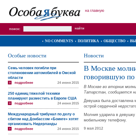
на главную
поиск:
NO COMMENTS
ПОЛИТИКА
ОБЩЕСТВО
ВЫ
Особые новости
Новости
В Москве молни
Семь человек погибли при
столкновении автомобилей в Омской
говорившую по
области
подробнее
24 июня 2015
В Москве во вторник молн
Татарстан, сообщается на
250 единиц тяжелой техники
планируют разместить в Европе США
Девушка была доставлена м
подробнее
24 июня 2015
острой сердечной недостато
Международный трибунал по делу о
Молния ударила в девушку в
сбитом над Донбассом «Боинге» хотят
мобильному телефону.
организовать Нидерланды
9 мая 2012
подробнее
24 июня 2015