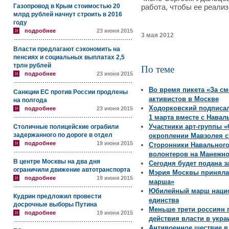
Газопровод в Крым стоимостью 20
работа, чтобы ее реализ
млрд рублей начнут строить в 2016
году
подробнее
23 июня 2015
3 мая 2012
Власти предлагают сэкономить на
пенсиях и социальных выплатах 2,5
трлн рублей
По теме
подробнее
23 июня 2015
Во время пикета «За с
Санкции ЕС против России продлены
активистов в Москве
на полгода
Ходорковский подписа
подробнее
23 июня 2015
1 марта вместе с Нава
Участники арт-группы 
Столичные полицейские ограбили
задержанного по дороге в отдел
окроплении Мавзолея с
подробнее
19 июня 2015
Сторонники Навального
волонтеров на Манежн
В центре Москвы на два дня
Сегодня будет подана з
ограничили движение автотранспорта
Мэрия Москвы приняла 
подробнее
19 июня 2015
марша»
Юбилейный марш нацио
Кудрин предложил провести
единства
досрочные выборы Путина
Меньше трети россиян 
подробнее
19 июня 2015
действия власти в укр
Антивоенное шествие в