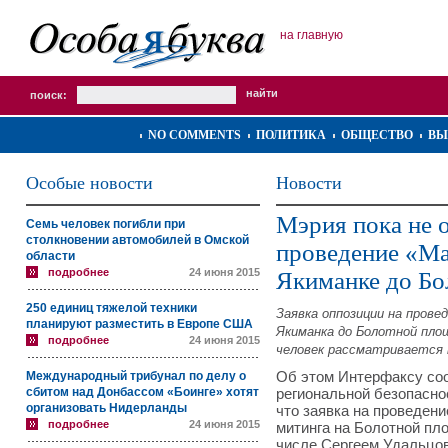
на главную
поиск:
NO COMMENTS
ПОЛИТИКА
ОБЩЕСТВО
ВЫ
Особые новости
Новости
Мэрия пока не о
Семь человек погибли при
столкновении автомобилей в Омской
проведение «М
области
подробнее
24 июня 2015
Якиманке до Бо
250 единиц тяжелой техники
Заявка оппозиции на прове
планируют разместить в Европе США
Якиманка до Болотной площ
подробнее
24 июня 2015
человек рассматривается 
Международный трибунал по делу о
Об этом Интерфаксу со
сбитом над Донбассом «Боинге» хотят
региональной безопасно
организовать Нидерланды
что заявка на проведен
подробнее
24 июня 2015
митинга на Болотной пло
числе Сергеем Удальцов