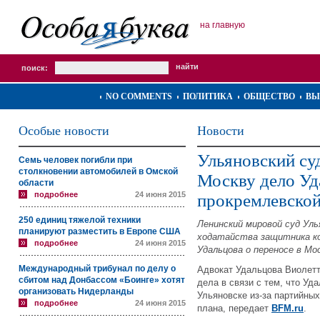
на главную
поиск:
NO COMMENTS
ПОЛИТИКА
ОБЩЕСТВО
ВЫ
Особые новости
Новости
Ульяновский суд
Семь человек погибли при
столкновении автомобилей в Омской
Москву дело Уд
области
подробнее
24 июня 2015
прокремлевской
250 единиц тяжелой техники
Ленинский мировой суд Уль
планируют разместить в Европе США
ходатайства защитника к
подробнее
24 июня 2015
Удальцова о переносе в Мо
Международный трибунал по делу о
Адвокат Удальцова Виолетт
сбитом над Донбассом «Боинге» хотят
дела в связи с тем, что У
организовать Нидерланды
Ульяновске из-за партийных
подробнее
24 июня 2015
плана, передает
BFM.ru
.