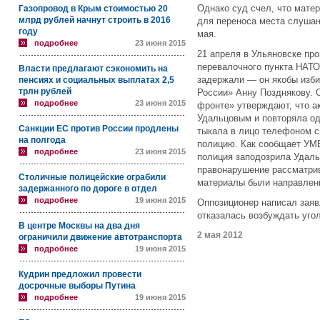
Однако суд счел, что мате
Газопровод в Крым стоимостью 20
млрд рублей начнут строить в 2016
для переноса места слушан
году
мая.
подробнее
23 июня 2015
21 апреля в Ульяновске пр
перевалочного пункта НАТО
Власти предлагают сэкономить на
задержали ― он якобы изби
пенсиях и социальных выплатах 2,5
трлн рублей
России» Анну Позднякову. 
подробнее
23 июня 2015
фронте» утверждают, что ак
Удальцовым и повторяла од
Санкции ЕС против России продлены
тыкала в лицо телефоном с
на полгода
полицию. Как сообщает УМВ
подробнее
23 июня 2015
полиция заподозрила Удаль
правонарушение рассматри
Столичные полицейские ограбили
материалы были направлены
задержанного по дороге в отдел
подробнее
19 июня 2015
Оппозиционер написал заяв
отказалась возбуждать уго
В центре Москвы на два дня
2 мая 2012
ограничили движение автотранспорта
подробнее
19 июня 2015
Кудрин предложил провести
досрочные выборы Путина
подробнее
19 июня 2015