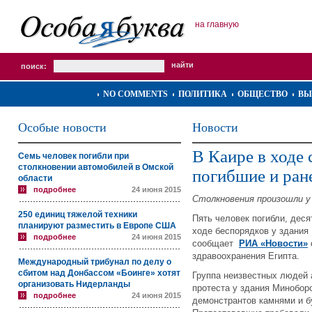
на главную
поиск:
NO COMMENTS
ПОЛИТИКА
ОБЩЕСТВО
ВЫ
Особые новости
Новости
В Каире в ходе 
Семь человек погибли при
столкновении автомобилей в Омской
погибшие и ран
области
подробнее
24 июня 2015
Столкновения произошли 
250 единиц тяжелой техники
Пять человек погибли, деся
планируют разместить в Европе США
ходе беспорядков у здания
подробнее
24 июня 2015
сообщает
РИА «Новости»
здравоохранения Египта.
Международный трибунал по делу о
сбитом над Донбассом «Боинге» хотят
Группа неизвестных людей 
организовать Нидерланды
протеста у здания Минобор
подробнее
24 июня 2015
демонстрантов камнями и б