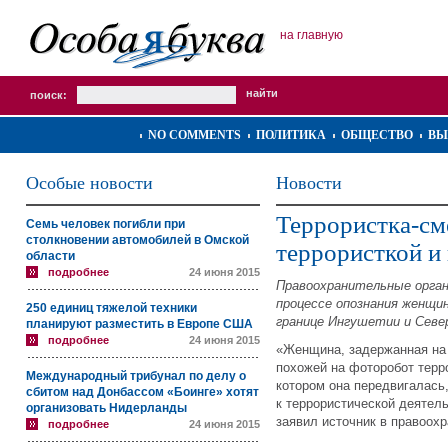
на главную
поиск:
NO COMMENTS
ПОЛИТИКА
ОБЩЕСТВО
ВЫ
Особые новости
Новости
Террористка-см
Семь человек погибли при
столкновении автомобилей в Омской
террористкой и
области
подробнее
24 июня 2015
Правоохранительные орган
процессе опознания женщи
250 единиц тяжелой техники
границе Ингушетии и Севе
планируют разместить в Европе США
подробнее
24 июня 2015
«Женщина, задержанная на 
похожей на фоторобот терр
Международный трибунал по делу о
котором она передвигалась
сбитом над Донбассом «Боинге» хотят
к террористической деятель
организовать Нидерланды
заявил источник в правоох
подробнее
24 июня 2015