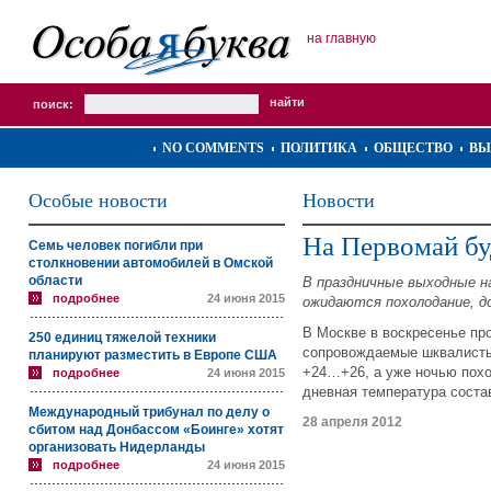
на главную
поиск:
NO COMMENTS
ПОЛИТИКА
ОБЩЕСТВО
ВЫ
Особые новости
Новости
На Первомай бу
Семь человек погибли при
столкновении автомобилей в Омской
области
В праздничные выходные н
подробнее
24 июня 2015
ожидаются похолодание, до
В Москве в воскресенье про
250 единиц тяжелой техники
сопровождаемые шквалисты
планируют разместить в Европе США
+24…+26, а уже ночью пох
подробнее
24 июня 2015
дневная температура соста
Международный трибунал по делу о
28 апреля 2012
сбитом над Донбассом «Боинге» хотят
организовать Нидерланды
подробнее
24 июня 2015