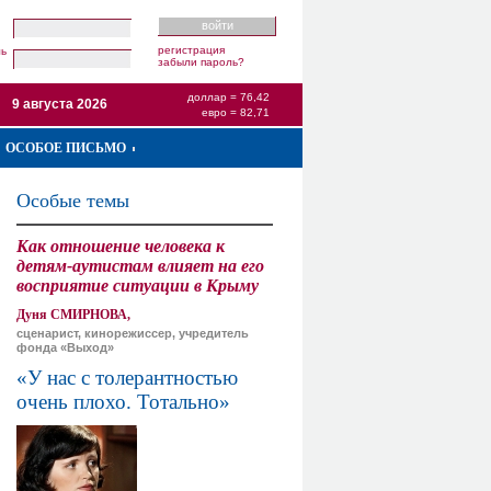
регистрация
ль
забыли пароль?
доллар = 76,42
9 августа 2026
евро = 82,71
ОСОБОЕ ПИСЬМО
Особые темы
Как отношение человека к
детям-аутистам влияет на его
восприятие ситуации в Крыму
Дуня СМИРНОВА,
сценарист, кинорежиссер, учредитель
фонда «Выход»
«У нас с толерантностью
очень плохо. Тотально»