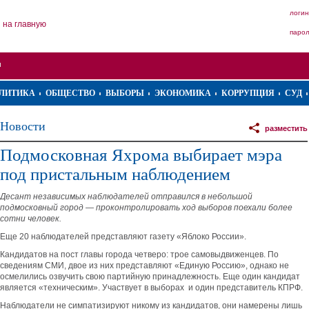
логин
на главную
паро
ЛИТИКА
ОБЩЕСТВО
ВЫБОРЫ
ЭКОНОМИКА
КОРРУПЦИЯ
СУД
Новости
разместить
Подмосковная Яхрома выбирает мэра
под пристальным наблюдением
Десант независимых наблюдателей отправился в небольшой
подмосковный город — проконтролировать ход выборов поехали более
сотни человек.
Еще 20 наблюдателей представляют газету «Яблоко России».
Кандидатов на пост главы города четверо: трое самовыдвиженцев. По
сведениям СМИ, двое из них представляют «Единую Россию», однако не
осмелились озвучить свою партийную принадлежность. Еще один кандидат
является «техническим». Участвует в выборах и один представитель КПРФ.
Наблюдатели не симпатизируют никому из кандидатов, они намерены лишь