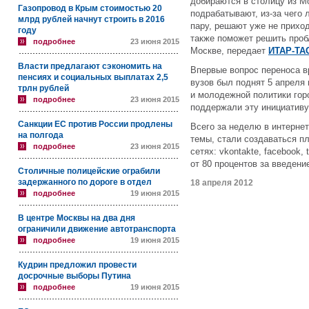
добираются в столицу из М
Газопровод в Крым стоимостью 20
подрабатывают, из-за чего 
млрд рублей начнут строить в 2016
пару, решают уже не прихо
году
также поможет решить проб
подробнее
23 июня 2015
Москве, передает
ИТАР-ТА
Власти предлагают сэкономить на
Впервые вопрос переноса в
пенсиях и социальных выплатах 2,5
вузов был поднят 5 апреля
трлн рублей
и молодежной политики го
подробнее
23 июня 2015
поддержали эту инициативу
Санкции ЕС против России продлены
Всего за неделю в интерне
на полгода
темы, стали создаваться п
подробнее
23 июня 2015
сетях: vkontakte, facebook,
от 80 процентов за введени
Столичные полицейские ограбили
задержанного по дороге в отдел
18 апреля 2012
подробнее
19 июня 2015
В центре Москвы на два дня
ограничили движение автотранспорта
подробнее
19 июня 2015
Кудрин предложил провести
досрочные выборы Путина
подробнее
19 июня 2015