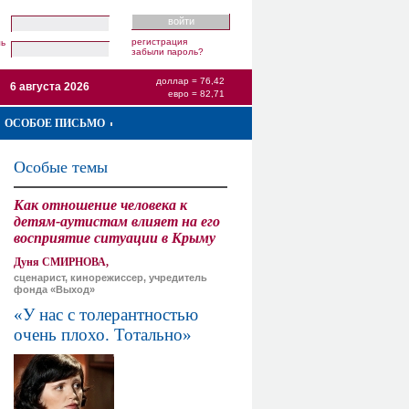
регистрация
ль
забыли пароль?
доллар = 76,42
6 августа 2026
евро = 82,71
ОСОБОЕ ПИСЬМО
Особые темы
Как отношение человека к
детям-аутистам влияет на его
восприятие ситуации в Крыму
Дуня СМИРНОВА,
сценарист, кинорежиссер, учредитель
фонда «Выход»
«У нас с толерантностью
очень плохо. Тотально»