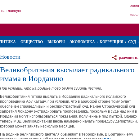
логин
на главную
паро
ЛИТИКА
ОБЩЕСТВО
ВЫБОРЫ
ЭКОНОМИКА
КОРРУПЦИЯ
СУД
Новости
разместить
Великобритания высылает радикального
имама в Иорданию
При условии, что на родине того будут судить честно.
Великобритания готова выслать в Иорданию радикального исламского
проповедника Абу Катаду, при условии, что в арабской стране тому будет
обеспечен справедливый и беспристрастный суд. Ранее Страсбургский суд
запретил Лондону экстрадировать проповедника, поскольку в суде над ним в
Иордании могут использоваться показания, полученные под пыткой. Однако
теперь МВД Великобритании вновь намерено начать процедуру депортации,
которая может занять несколько месяцев.
На родине религиозного деятеля обвиняют в терроризме. В Британии ему