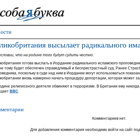
ости
ликобритания высылает радикального им
условии, что на родине того будут судить честно.
кобритания готова выслать в Иорданию радикального исламского проповедника
не тому будет обеспечен справедливый и беспристрастный суд. Ранее Страсб
оведника, поскольку в суде над ним в Иордании могут использоваться показа
кобритании вновь намерено начать процедуру депортации, которая может за
одине религиозного деятеля обвиняют в терроризме. В Британии ему никогда
бщает
ВВС
.
ментарии
Комментариев нет.
Для добавления комментария необходимо войти на сайт под