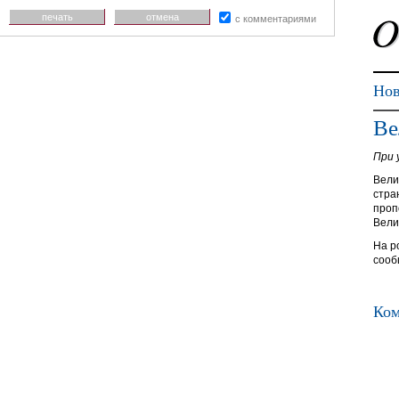
печать
отмена
с комментариями
Нов
Ве
При 
Вели
стра
проп
Вели
На р
соо
Ком