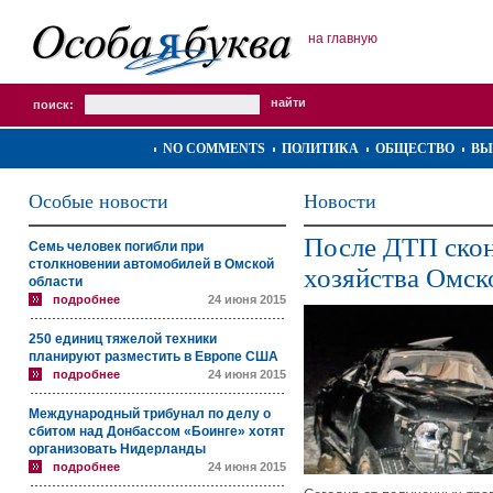
на главную
поиск:
NO COMMENTS
ПОЛИТИКА
ОБЩЕСТВО
ВЫ
Особые новости
Новости
После ДТП скон
Семь человек погибли при
столкновении автомобилей в Омской
хозяйства Омск
области
подробнее
24 июня 2015
250 единиц тяжелой техники
планируют разместить в Европе США
подробнее
24 июня 2015
Международный трибунал по делу о
сбитом над Донбассом «Боинге» хотят
организовать Нидерланды
подробнее
24 июня 2015